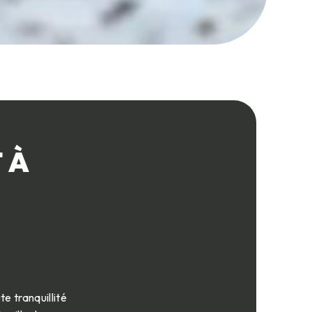
 À
e tranquillité